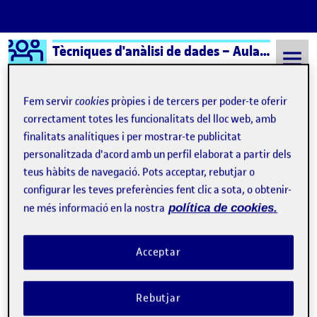
Logo Ágora
Tècniques d'anàlisi de dades – Aula 1 | Técnicas de análisis de datos – Aula 1
Saltar al contingut
Fem servir
cookies
pròpies i de tercers per poder-te oferir
correctament totes les funcionalitats del lloc web, amb
finalitats analítiques i per mostrar-te publicitat
Semestre 20241 - Aula 1
5 Gener, 2025
personalitzada d'acord amb un perfil elaborat a partir dels
5 Gener, 2025
teus hàbits de navegació. Pots acceptar, rebutjar o
configurar les teves preferències fent clic a sota, o obtenir-
ne més informació en la nostra
política de cookies.
Mis avances
Publicat per
Publicat per
Roxana Sordo Fumero
Visibilitat:
Data de publicació
5 gener, 2025 2:56 pm
el Mis avances
Públic
-
5 Gen. 2025
-
comentari
Acceptar
1.- Mis Avances del Proyecto de Investigación Resúmen o
Abstract El uso de herramientas digitales en tareas reales en
Rebutjar
inglés en empresas de consultoría: Un análisis de necesidades
basado en tareas Este proyecto de investigación explora la